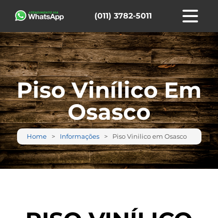
(011) 3782-5011
Piso Vinílico Em
Osasco
Home
Informações
Piso Vinilico em Osasco