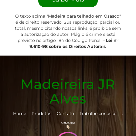
O texto acima "
Madeira para telhado em Osasco
"
é de direito reservado. Sua reprodução, parcial ou
total, mesmo citando nossos links, é proibida sem
a autorização do autor. Plágio é crime e está
previsto no artigo 184 do Código Penal. –
Lei n°
9.610-98 sobre os Direitos Autorais
.
Madeireira JR
Alves
Home
Produtos
Contato
Trabalhe conosco
.