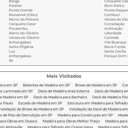
Bixiga
Cerqueira Ces
ParaÍso
Bom Retiro
Ponte Grande
Ponte Peque
Roosevelt (Cbtu)
Cambuci
Morro da Pólvora
Várzea do Gli
Cerqueira Cesar
Consolação
Pacaembu
Aclimação
Bairro do Glicério
Liberdade
Várzea do Glicério
Canindé
Anhangabaú
Vila Buarque
Santa Efigênia
Barra Funda
Luz
Santa Cecília
Anhangabaú
Parque Dom P
Sé
Mais Visitados
eira em SP
Batentes de Madeira em SP
Brises de Madeira em SP
Car
so Laminado em SP
Deck de Madeira Area Externa
Deck de Madeira em
e Madeira em SP
Deck de Madeira para Banheiro
Deck de Madeira Pis
o Paulo
Escada de Madeira em SP
Estrutura em Madeira para Telhado
nstalação de Brises de Madeira em SP
Instalação de Deck de Madeira em
ão de Piso de Demolição em SP
Madeira para Construção em SP
Madei
para Obras em Osasco
Madeira para Obras Melhor Preço
Madeira para
em Alphaville
Madeira para Telhado em Granja Viana
Madeira para Te