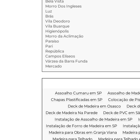
Bela Vista
Morro Dos Ingleses
Luz
Brás
Vila Deodoro
Vila Buarque
Higienópolis
Morro da Aclimação
Paraíso
Pari
República
Campos Elíseos
Várzea da Barra Funda
Mercado
Assoalho Cumaru em SP
Assoalho de Mad
Chapas Plastificadas em SP
Colocação de Pi
Deck de Madeira em Osasco
Deck d
Deck de Madeira Na Parede
Deck de PVC em Sã
Instalação de Assoalho de Madeira em SP
I
Instalação de Forro de Madeira em SP
Instalaç
Madeira para Obras em Granja Viana
Madeira 
Madeira para Telhado
Madeira para Telhado 