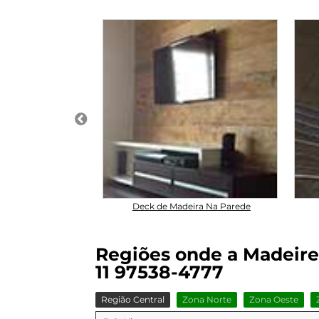
trução em Valinhos
Deck de Madeira Na Parede
Regiões onde a Madeireir
11 97538-4777
Região Central
Zona Norte
Zona Oeste