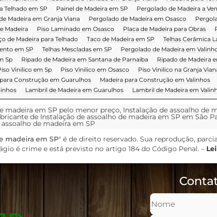
a Telhado em SP
Painel de Madeira em SP
Pergolado de Madeira a Ve
de Madeira em Granja Viana
Pergolado de Madeira em Osasco
Pergol
e Madeira
Piso Laminado em Osasco
Placa de Madeira para Obras
ço de Madeira para Telhado
Taco de Madeira em SP
Telhas Cerâmica L
mento em SP
Telhas Mescladas em SP
Pergolado de Madeira em Valinh
m Sp
Ripado de Madeira em Santana de Parnaiba
Ripado de Madeira 
iso Vinilico em Sp
Piso Vinilico em Osasco
Piso Vinilico na Granja Vian
 para Construção em Guarulhos
Madeira para Construção em Valinhos
linhos
Lambril de Madeira em Guarulhos
Lambril de Madeira em Valin
de madeira em SP pelo menor preço, Instalação de assoalho de 
abricante de Instalação de assoalho de madeira em SP em São Pau
e assoalho de madeira em SP
de madeira em SP
" é de direito reservado. Sua reprodução, parci
ágio é crime e está previsto no artigo 184 do Código Penal. –
Lei
Contat