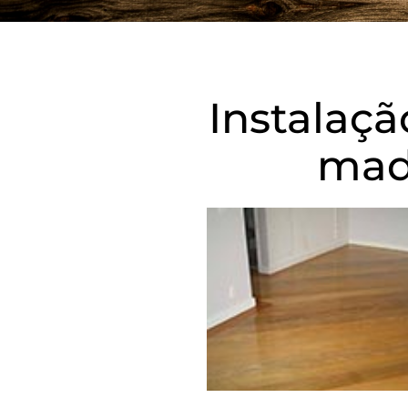
Instalaçã
mad