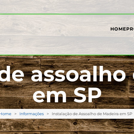
HOME
PR
 de assoalho
em SP
Home
Informações
Instalação de Assoalho de Madeira em SP