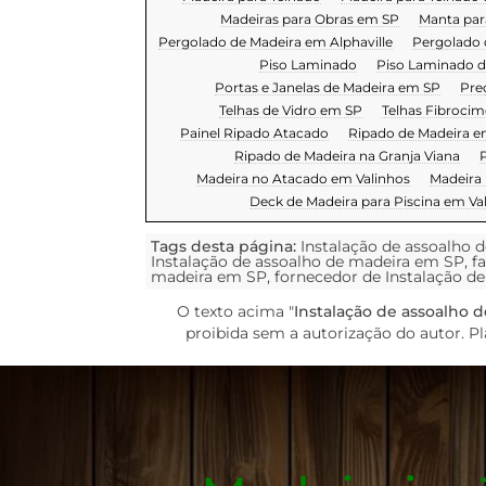
Madeiras para Obras em SP
Manta par
Pergolado de Madeira em Alphaville
Pergolado 
Piso Laminado
Piso Laminado d
Portas e Janelas de Madeira em SP
Pre
Telhas de Vidro em SP
Telhas Fibroci
Painel Ripado Atacado
Ripado de Madeira e
Ripado de Madeira na Granja Viana
P
Madeira no Atacado em Valinhos
Madeira
Deck de Madeira para Piscina em Va
Tags desta página:
Instalação de assoalho 
Instalação de assoalho de madeira em SP, f
madeira em SP, fornecedor de Instalação d
O texto acima "
Instalação de assoalho 
proibida sem a autorização do autor. Pl