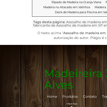
Ripado de Madeira na Granja Viana
P
Madeira no Atacado em Valinhos
Madeira
Deck de Madeira para Piscina em Va
Tags desta página:
Assoalho de madeira em
fabricante de Assoalho de madeira em SP e
O texto acima "
Assoalho de madeira em
autorização do autor. Plágio é 
Madeireira
Alves
Home
Produtos
Contato
Tr