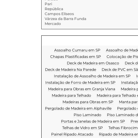
Pari
República
Campos Elíseos
Várzea da Barra Funda
Mercado
Assoalho Cumaru em SP
Assoalho de Mad
Chapas Plastificadas em SP
Colocação de Pi
Deck de Madeira em Osasco
Deck d
Deck de Madeira Na Parede
Deck de PVC em Sã
Instalação de Assoalho de Madeira em SP
I
Instalação de Forro de Madeira em SP
Instalaç
Madeira para Obras em Granja Viana
Madeira 
Madeira para Telhado
Madeira para Telhado 
Madeiras para Obras em SP
Manta par
Pergolado de Madeira em Alphaville
Pergolado 
Piso Laminado
Piso Laminado d
Portas e Janelas de Madeira em SP
Pre
Telhas de Vidro em SP
Telhas Fibroci
Painel Ripado Atacado
Ripado de Madeira e