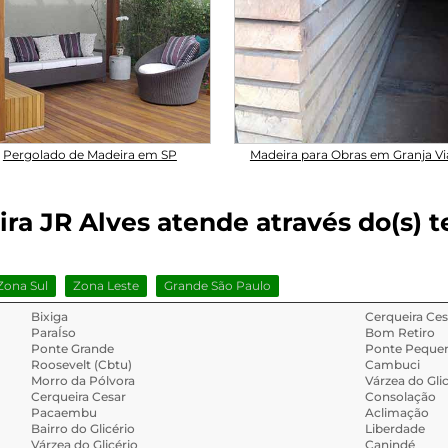
Pergolado de Madeira em SP
Madeira para Obras em Granja V
a JR Alves atende através do(s) tel
Zona Sul
Zona Leste
Grande São Paulo
Bixiga
Cerqueira Ces
ParaÍso
Bom Retiro
Ponte Grande
Ponte Peque
Roosevelt (Cbtu)
Cambuci
Morro da Pólvora
Várzea do Gli
Cerqueira Cesar
Consolação
Pacaembu
Aclimação
Bairro do Glicério
Liberdade
Várzea do Glicério
Canindé