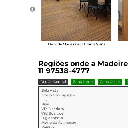
 Obras Preço
Deck de Madeira em Granja Viana
Regiões onde a Madeireir
11 97538-4777
Região Central
Zona Norte
Zona Oeste
Bela Vista
Morro Dos Ingleses
Luz
Brás
Vila Deodoro
Vila Buarque
Higienópolis
Morro da Aclimação
Paraíso