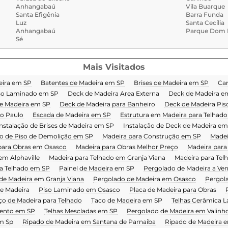
Anhangabaú
Vila Buarque
Santa Efigênia
Barra Funda
Luz
Santa Cecília
Anhangabaú
Parque Dom P
Sé
Mais Visitados
eira em SP
Batentes de Madeira em SP
Brises de Madeira em SP
Car
so Laminado em SP
Deck de Madeira Area Externa
Deck de Madeira em
e Madeira em SP
Deck de Madeira para Banheiro
Deck de Madeira Pis
o Paulo
Escada de Madeira em SP
Estrutura em Madeira para Telhado
nstalação de Brises de Madeira em SP
Instalação de Deck de Madeira em
ão de Piso de Demolição em SP
Madeira para Construção em SP
Madei
para Obras em Osasco
Madeira para Obras Melhor Preço
Madeira para
em Alphaville
Madeira para Telhado em Granja Viana
Madeira para Te
a Telhado em SP
Painel de Madeira em SP
Pergolado de Madeira a Ve
de Madeira em Granja Viana
Pergolado de Madeira em Osasco
Pergol
e Madeira
Piso Laminado em Osasco
Placa de Madeira para Obras
ço de Madeira para Telhado
Taco de Madeira em SP
Telhas Cerâmica L
mento em SP
Telhas Mescladas em SP
Pergolado de Madeira em Valinh
m Sp
Ripado de Madeira em Santana de Parnaiba
Ripado de Madeira 