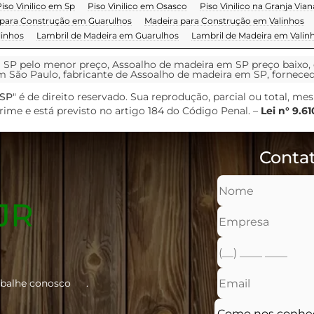
iso Vinilico em Sp
Piso Vinilico em Osasco
Piso Vinilico na Granja Vian
 para Construção em Guarulhos
Madeira para Construção em Valinhos
linhos
Lambril de Madeira em Guarulhos
Lambril de Madeira em Valin
 SP pelo menor preço, Assoalho de madeira em SP preço baixo,
m São Paulo, fabricante de Assoalho de madeira em SP, fornec
 SP
" é de direito reservado. Sua reprodução, parcial ou total, me
crime e está previsto no artigo 184 do Código Penal. –
Lei n° 9.6
Contat
 JR
abalhe conosco
.