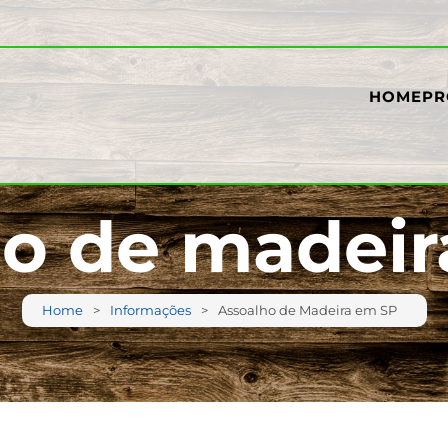
HOME
PR
ho de madeir
Home
Informações
Assoalho de Madeira em SP